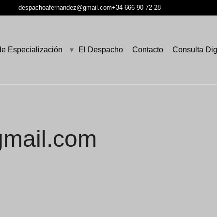
despachoafernandez@gmail.com
+34 666 90 72 28
de Especialización
▾
El Despacho
Contacto
Consulta Dig
mail.com